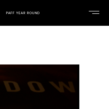
PAFF YEAR ROUND
onsor
John Singleton Short Film
Commemoration
mmunity Partner
PAFF Austin
PAFF First Look
PAFF Institute
PAFF Speakers Bureau