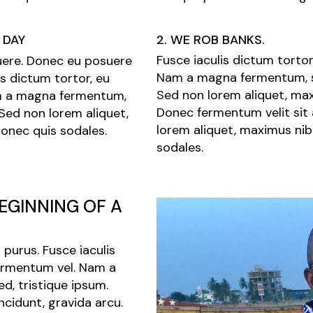
 DAY
2. WE ROB BANKS.
Fusce iaculis dictum tortor
osuere. Donec eu posuere
Nam a magna fermentum, sc
is dictum tortor, eu
Sed non lorem aliquet, max
am a magna fermentum,
Donec fermentum velit sit
 Sed non lorem aliquet,
lorem aliquet, maximus nib
Donec quis sodales.
sodales.
 BEGINNING OF A
purus. Fusce iaculis
fermentum vel. Nam a
d, tristique ipsum.
ncidunt, gravida arcu.