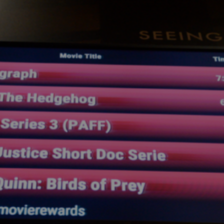
Closing Night
PAFF Soul Comedy Show
Senior Connections
Children & Youth
Studentfest
PAFF Institute
Awards Brunch