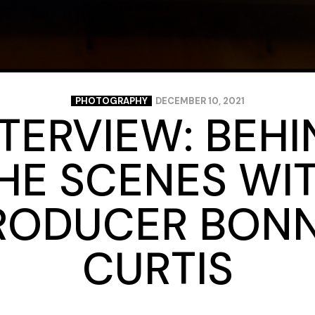
PHOTOGRAPHY
DECEMBER 10, 2021
NTERVIEW: BEHI
HE SCENES WI
RODUCER BONN
CURTIS