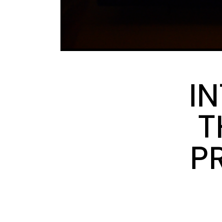
I
T
P