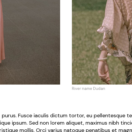
River name Dudan
purus. Fusce iaculis dictum tortor, eu pellentesque 
tique ipsum. Sed non lorem aliquet, maximus nibh tinci
istique mollis. Orci varius natoque penatibus et magni