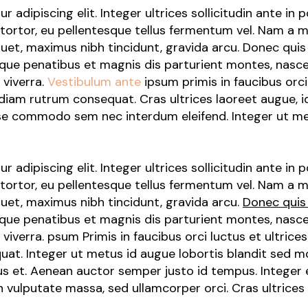
adipiscing elit. Integer ultrices sollicitudin ante in 
 tortor, eu pellentesque tellus fermentum vel. Nam a
iquet, maximus nibh tincidunt, gravida arcu. Donec qui
toque penatibus et magnis dis parturient montes, nasc
 viverra.
Vestibulum ante
ipsum primis in faucibus orci
iam rutrum consequat. Cras ultrices laoreet augue, id 
sse commodo sem nec interdum eleifend. Integer ut me
adipiscing elit. Integer ultrices sollicitudin ante in 
 tortor, eu pellentesque tellus fermentum vel. Nam a
quet, maximus nibh tincidunt, gravida arcu.
Donec quis
toque penatibus et magnis dis parturient montes, nasc
viverra. psum Primis in faucibus orci luctus et ultrice
. Integer ut metus id augue lobortis blandit sed mol
rius et. Aenean auctor semper justo id tempus. Integer 
vulputate massa, sed ullamcorper orci. Cras ultrices l