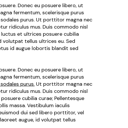
posuere. Donec eu posuere libero, ut
 magna fermentum, scelerisque purus
s sodales purus. Ut porttitor magna nec
etur ridiculus mus. Duis commodo nisl
 luctus et ultrices posuere cubilia
volutpat tellus ultrices eu. Sed
tus id augue lobortis blandit sed
posuere. Donec eu posuere libero, ut
 magna fermentum, scelerisque purus
 sodales purus.
Ut porttitor magna nec
etur ridiculus mus. Duis commodo nisl
s posuere cubilia curae; Pellentesque
lis massa. Vestibulum iaculis
euismod dui sed libero porttitor, vel
aoreet augue, id volutpat tellus