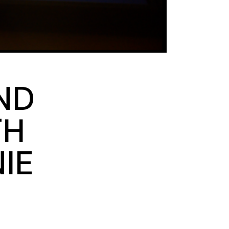
ND
TH
IE