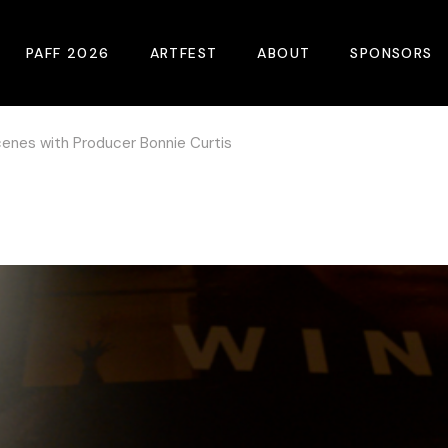
PAFF 2026
ARTFEST
ABOUT
SPONSORS
cenes with Producer Bonnie Curtis
2026 Winners
About
Become A Sp
Online Film Guide
Pressroom
Become A Co
Download Film Guide
Photos
Sponsors
At A Glance
Archives
Buy Passes
Donate
Plan Your Visit
Blog
Venues
Contact Us
Opening Night