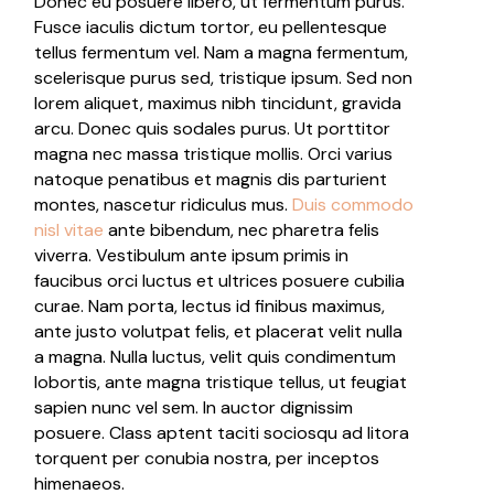
Donec eu posuere libero, ut fermentum purus.
Fusce iaculis dictum tortor, eu pellentesque
tellus fermentum vel. Nam a magna fermentum,
scelerisque purus sed, tristique ipsum. Sed non
lorem aliquet, maximus nibh tincidunt, gravida
arcu. Donec quis sodales purus. Ut porttitor
magna nec massa tristique mollis. Orci varius
natoque penatibus et magnis dis parturient
montes, nascetur ridiculus mus.
Duis commodo
nisl vitae
ante bibendum, nec pharetra felis
viverra. Vestibulum ante ipsum primis in
faucibus orci luctus et ultrices posuere cubilia
curae. Nam porta, lectus id finibus maximus,
ante justo volutpat felis, et placerat velit nulla
a magna. Nulla luctus, velit quis condimentum
lobortis, ante magna tristique tellus, ut feugiat
sapien nunc vel sem. In auctor dignissim
posuere. Class aptent taciti sociosqu ad litora
torquent per conubia nostra, per inceptos
himenaeos.