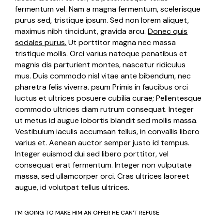
fermentum vel. Nam a magna fermentum, scelerisque
purus sed, tristique ipsum. Sed non lorem aliquet,
maximus nibh tincidunt, gravida arcu.
Donec quis
sodales purus.
Ut porttitor magna nec massa
tristique mollis. Orci varius natoque penatibus et
magnis dis parturient montes, nascetur ridiculus
mus. Duis commodo nisl vitae ante bibendum, nec
pharetra felis viverra. psum Primis in faucibus orci
luctus et ultrices posuere cubilia curae; Pellentesque
commodo ultrices diam rutrum consequat. Integer
ut metus id augue lobortis blandit sed mollis massa.
Vestibulum iaculis accumsan tellus, in convallis libero
varius et. Aenean auctor semper justo id tempus.
Integer euismod dui sed libero porttitor, vel
consequat erat fermentum. Integer non vulputate
massa, sed ullamcorper orci. Cras ultrices laoreet
augue, id volutpat tellus ultrices.
I'M GOING TO MAKE HIM AN OFFER HE CAN'T REFUSE