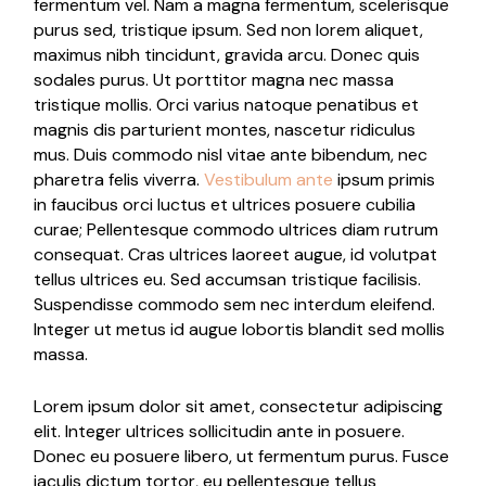
fermentum vel. Nam a magna fermentum, scelerisque
purus sed, tristique ipsum. Sed non lorem aliquet,
maximus nibh tincidunt, gravida arcu. Donec quis
sodales purus. Ut porttitor magna nec massa
tristique mollis. Orci varius natoque penatibus et
magnis dis parturient montes, nascetur ridiculus
mus. Duis commodo nisl vitae ante bibendum, nec
pharetra felis viverra.
Vestibulum ante
ipsum primis
in faucibus orci luctus et ultrices posuere cubilia
curae; Pellentesque commodo ultrices diam rutrum
consequat. Cras ultrices laoreet augue, id volutpat
tellus ultrices eu. Sed accumsan tristique facilisis.
Suspendisse commodo sem nec interdum eleifend.
Integer ut metus id augue lobortis blandit sed mollis
massa.
Lorem ipsum dolor sit amet, consectetur adipiscing
elit. Integer ultrices sollicitudin ante in posuere.
Donec eu posuere libero, ut fermentum purus. Fusce
iaculis dictum tortor, eu pellentesque tellus