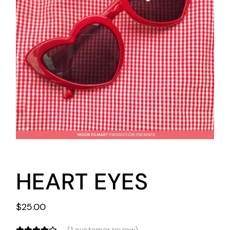
HEART EYES
$
25.00