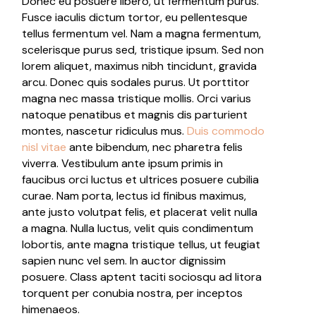
Donec eu posuere libero, ut fermentum purus.
Fusce iaculis dictum tortor, eu pellentesque
tellus fermentum vel. Nam a magna fermentum,
scelerisque purus sed, tristique ipsum. Sed non
lorem aliquet, maximus nibh tincidunt, gravida
arcu. Donec quis sodales purus. Ut porttitor
magna nec massa tristique mollis. Orci varius
natoque penatibus et magnis dis parturient
montes, nascetur ridiculus mus.
Duis commodo
nisl vitae
ante bibendum, nec pharetra felis
viverra. Vestibulum ante ipsum primis in
faucibus orci luctus et ultrices posuere cubilia
curae. Nam porta, lectus id finibus maximus,
ante justo volutpat felis, et placerat velit nulla
a magna. Nulla luctus, velit quis condimentum
lobortis, ante magna tristique tellus, ut feugiat
sapien nunc vel sem. In auctor dignissim
posuere. Class aptent taciti sociosqu ad litora
torquent per conubia nostra, per inceptos
himenaeos.