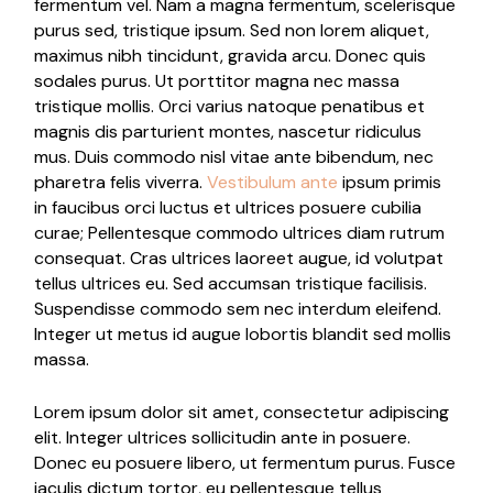
fermentum vel. Nam a magna fermentum, scelerisque
purus sed, tristique ipsum. Sed non lorem aliquet,
maximus nibh tincidunt, gravida arcu. Donec quis
sodales purus. Ut porttitor magna nec massa
tristique mollis. Orci varius natoque penatibus et
magnis dis parturient montes, nascetur ridiculus
mus. Duis commodo nisl vitae ante bibendum, nec
pharetra felis viverra.
Vestibulum ante
ipsum primis
in faucibus orci luctus et ultrices posuere cubilia
curae; Pellentesque commodo ultrices diam rutrum
consequat. Cras ultrices laoreet augue, id volutpat
tellus ultrices eu. Sed accumsan tristique facilisis.
Suspendisse commodo sem nec interdum eleifend.
Integer ut metus id augue lobortis blandit sed mollis
massa.
Lorem ipsum dolor sit amet, consectetur adipiscing
elit. Integer ultrices sollicitudin ante in posuere.
Donec eu posuere libero, ut fermentum purus. Fusce
iaculis dictum tortor, eu pellentesque tellus