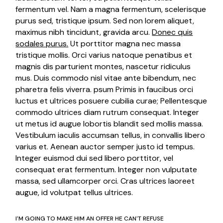
fermentum vel. Nam a magna fermentum, scelerisque
purus sed, tristique ipsum. Sed non lorem aliquet,
maximus nibh tincidunt, gravida arcu.
Donec quis
sodales purus.
Ut porttitor magna nec massa
tristique mollis. Orci varius natoque penatibus et
magnis dis parturient montes, nascetur ridiculus
mus. Duis commodo nisl vitae ante bibendum, nec
pharetra felis viverra. psum Primis in faucibus orci
luctus et ultrices posuere cubilia curae; Pellentesque
commodo ultrices diam rutrum consequat. Integer
ut metus id augue lobortis blandit sed mollis massa.
Vestibulum iaculis accumsan tellus, in convallis libero
varius et. Aenean auctor semper justo id tempus.
Integer euismod dui sed libero porttitor, vel
consequat erat fermentum. Integer non vulputate
massa, sed ullamcorper orci. Cras ultrices laoreet
augue, id volutpat tellus ultrices.
I'M GOING TO MAKE HIM AN OFFER HE CAN'T REFUSE