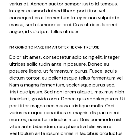
varius et. Aenean auctor semper justo id tempus.
Integer euismod dui sed libero porttitor, vel
consequat erat fermentum. Integer non vulputate
massa, sed ullamcorper orci. Cras ultrices laoreet
augue, id volutpat tellus ultrices.
I'M GOING TO MAKE HIM AN OFFER HE CAN'T REFUSE
Dolor sit amet, consectetur adipiscing elit. Integer
ultrices sollicitudin ante in posuere. Donec eu
posuere libero, ut fermentum purus. Fusce iaculis
dictum tortor, eu pellentesque tellus fermentum vel.
Nam a magna fermentum, scelerisque purus sed,
tristique ipsum. Sed non lorem aliquet, maximus nibh
tincidunt, gravida arcu. Donec quis sodales purus. Ut
porttitor magna nec massa tristique mollis. Orci
varius natoque penatibus et magnis dis parturient
montes, nascetur ridiculus mus. Duis commodo nisl
vitae ante bibendum, nec pharetra felis viverra.
Vestibulum ante ipsum primis in faucibus orci luctus