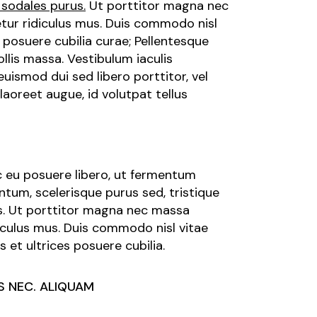
 sodales purus.
Ut porttitor magna nec
etur ridiculus mus. Duis commodo nisl
s posuere cubilia curae; Pellentesque
lis massa. Vestibulum iaculis
euismod dui sed libero porttitor, vel
aoreet augue, id volutpat tellus
ec eu posuere libero, ut fermentum
tum, scelerisque purus sed, tristique
us. Ut porttitor magna nec massa
diculus mus. Duis commodo nisl vitae
 et ultrices posuere cubilia.
S NEC. ALIQUAM