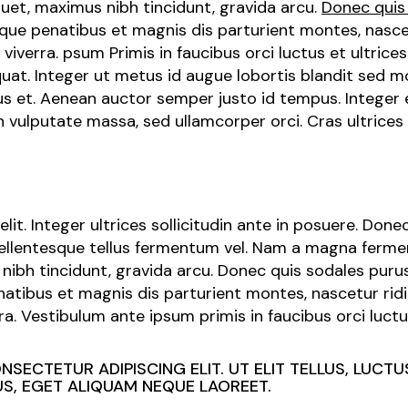
quet, maximus nibh tincidunt, gravida arcu.
Donec quis
toque penatibus et magnis dis parturient montes, nasc
viverra. psum Primis in faucibus orci luctus et ultrice
. Integer ut metus id augue lobortis blandit sed mol
rius et. Aenean auctor semper justo id tempus. Integer 
vulputate massa, sed ullamcorper orci. Cras ultrices l
lit. Integer ultrices sollicitudin ante in posuere. Don
 pellentesque tellus fermentum vel. Nam a magna fermen
nibh tincidunt, gravida arcu. Donec quis sodales pur
enatibus et magnis dis parturient montes, nascetur ri
a. Vestibulum ante ipsum primis in faucibus orci luctus
SECTETUR ADIPISCING ELIT. UT ELIT TELLUS, LUCTU
S, EGET ALIQUAM NEQUE LAOREET.