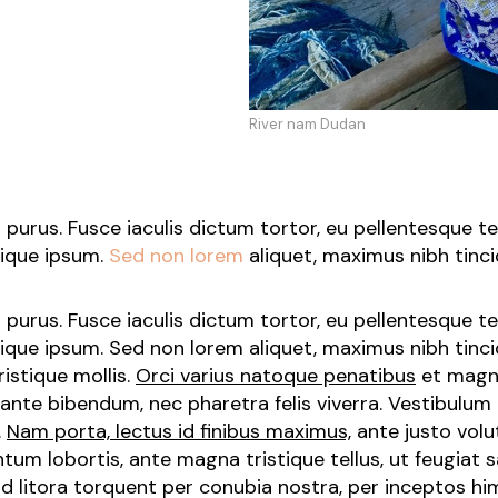
River nam Dudan
purus. Fusce iaculis dictum tortor, eu pellentesque 
tique ipsum.
Sed non lorem
aliquet, maximus nibh tinc
purus. Fusce iaculis dictum tortor, eu pellentesque 
tique ipsum. Sed non lorem aliquet, maximus nibh tinci
istique mollis.
Orci varius natoque penatibus
et magni
ante bibendum, nec pharetra felis viverra. Vestibulum 
.
Nam porta, lectus id finibus maximus,
ante justo volutp
ntum lobortis, ante magna tristique tellus, ut feugiat 
d litora torquent per conubia nostra, per inceptos him