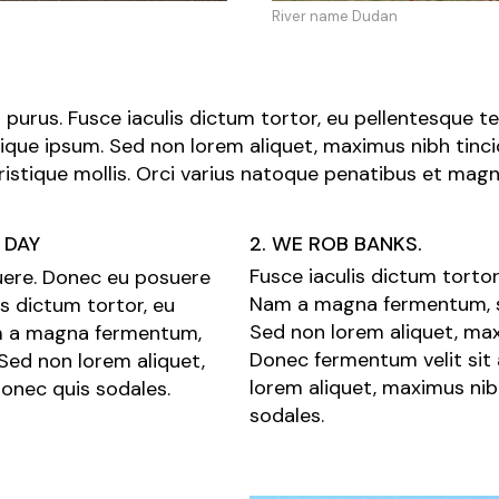
River name Dudan
purus. Fusce iaculis dictum tortor, eu pellentesque 
tique ipsum. Sed non lorem aliquet, maximus nibh tinci
istique mollis. Orci varius natoque penatibus et magni
 DAY
2. WE ROB BANKS.
Fusce iaculis dictum tortor
osuere. Donec eu posuere
Nam a magna fermentum, sc
is dictum tortor, eu
Sed non lorem aliquet, max
am a magna fermentum,
Donec fermentum velit sit
 Sed non lorem aliquet,
lorem aliquet, maximus nib
Donec quis sodales.
sodales.