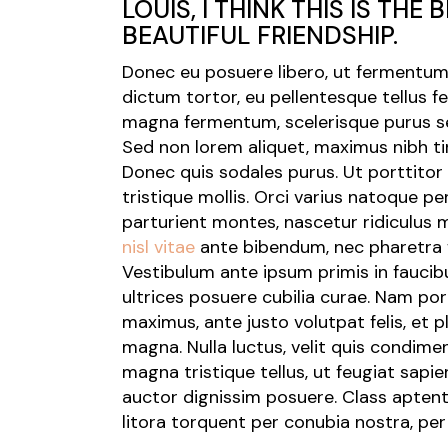
LOUIS, I THINK THIS IS THE
BEAUTIFUL FRIENDSHIP.
Donec eu posuere libero, ut fermentum 
dictum tortor, eu pellentesque tellus 
magna fermentum, scelerisque purus se
Sed non lorem aliquet, maximus nibh ti
Donec quis sodales purus. Ut porttit
tristique mollis. Orci varius natoque p
parturient montes, nascetur ridiculus 
nisl vitae
ante bibendum, nec pharetra fe
Vestibulum ante ipsum primis in faucibu
ultrices posuere cubilia curae. Nam port
maximus, ante justo volutpat felis, et pl
magna. Nulla luctus, velit quis condime
magna tristique tellus, ut feugiat sapie
auctor dignissim posuere. Class aptent
litora torquent per conubia nostra, pe