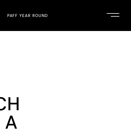
PAFF YEAR ROUND
onsor
John Singleton Short Film
Commemoration
mmunity Partner
PAFF Austin
PAFF First Look
PAFF Institute
CH
PAFF Speakers Bureau
 A