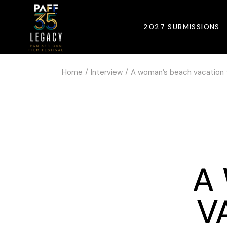
2027 SUBMISSIONS
Home
Interview
A woman’s beach vacation t
A
V