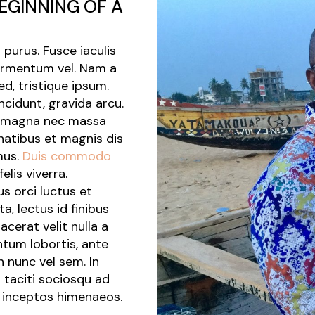
 BEGINNING OF A
purus. Fusce iaculis
fermentum vel. Nam a
d, tristique ipsum.
ncidunt, gravida arcu.
or magna nec massa
enatibus et magnis dis
mus.
Duis commodo
lis viverra.
s orci luctus et
a, lectus id finibus
acerat velit nulla a
ntum lobortis, ante
n nunc vel sem. In
 taciti sociosqu ad
r inceptos himenaeos.