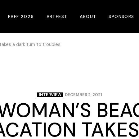
PAFF 2026
ARTFEST
ABOUT
SPONSORS
akes a dark turn to troubles
2026 Winners
About
Become A Sp
Online Film Guide
Pressroom
Become A Co
Download Film Guide
Photos
Sponsors
At A Glance
Archives
Buy Passes
Donate
INTERVIEW
DECEMBER 2, 2021
 WOMAN’S BEA
Plan Your Visit
Blog
Venues
Contact Us
ACATION TAKES
Opening Night