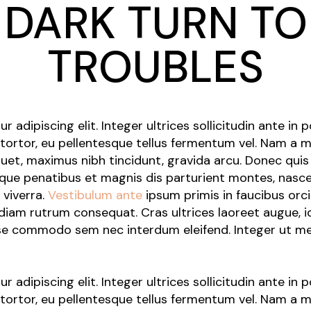
DARK TURN TO
Closing Night
PAFF Soul Comedy Show
TROUBLES
Senior Connections
Children & Youth
Studentfest
adipiscing elit. Integer ultrices sollicitudin ante in 
PAFF Institute
 tortor, eu pellentesque tellus fermentum vel. Nam a
Awards Brunch
iquet, maximus nibh tincidunt, gravida arcu. Donec qui
toque penatibus et magnis dis parturient montes, nasc
 viverra.
Vestibulum ante
ipsum primis in faucibus orci
iam rutrum consequat. Cras ultrices laoreet augue, id 
sse commodo sem nec interdum eleifend. Integer ut me
adipiscing elit. Integer ultrices sollicitudin ante in 
 tortor, eu pellentesque tellus fermentum vel. Nam a