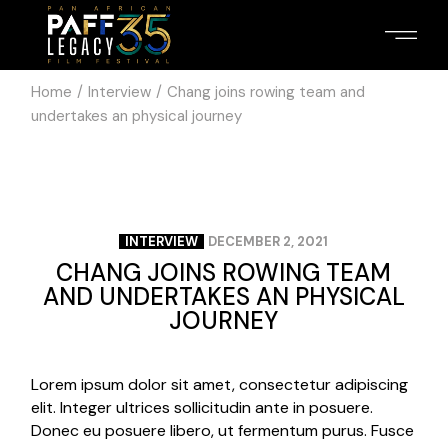
Home
Interview
Chang joins rowing team and
undertakes an physical journey
INTERVIEW
DECEMBER 2, 2021
CHANG JOINS ROWING TEAM
AND UNDERTAKES AN PHYSICAL
JOURNEY
Lorem ipsum dolor sit amet, consectetur adipiscing
elit. Integer ultrices sollicitudin ante in posuere.
Donec eu posuere libero, ut fermentum purus. Fusce