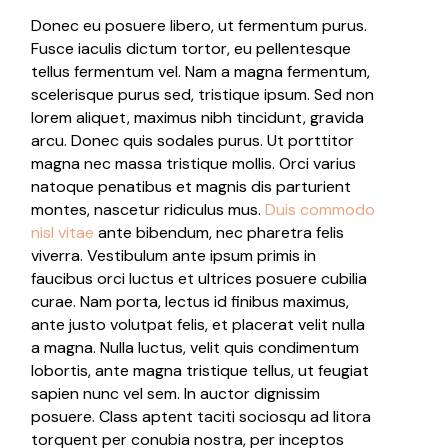
Donec eu posuere libero, ut fermentum purus.
Fusce iaculis dictum tortor, eu pellentesque
tellus fermentum vel. Nam a magna fermentum,
scelerisque purus sed, tristique ipsum. Sed non
lorem aliquet, maximus nibh tincidunt, gravida
arcu. Donec quis sodales purus. Ut porttitor
magna nec massa tristique mollis. Orci varius
natoque penatibus et magnis dis parturient
montes, nascetur ridiculus mus.
Duis commodo
nisl vitae
ante bibendum, nec pharetra felis
viverra. Vestibulum ante ipsum primis in
faucibus orci luctus et ultrices posuere cubilia
curae. Nam porta, lectus id finibus maximus,
ante justo volutpat felis, et placerat velit nulla
a magna. Nulla luctus, velit quis condimentum
lobortis, ante magna tristique tellus, ut feugiat
sapien nunc vel sem. In auctor dignissim
posuere. Class aptent taciti sociosqu ad litora
torquent per conubia nostra, per inceptos