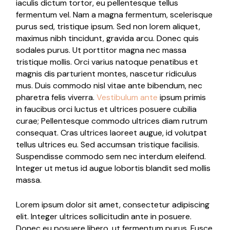
iaculis dictum tortor, eu pellentesque tellus
fermentum vel. Nam a magna fermentum, scelerisque
purus sed, tristique ipsum. Sed non lorem aliquet,
maximus nibh tincidunt, gravida arcu. Donec quis
sodales purus. Ut porttitor magna nec massa
tristique mollis. Orci varius natoque penatibus et
magnis dis parturient montes, nascetur ridiculus
mus. Duis commodo nisl vitae ante bibendum, nec
pharetra felis viverra.
Vestibulum ante
ipsum primis
in faucibus orci luctus et ultrices posuere cubilia
curae; Pellentesque commodo ultrices diam rutrum
consequat. Cras ultrices laoreet augue, id volutpat
tellus ultrices eu. Sed accumsan tristique facilisis.
Suspendisse commodo sem nec interdum eleifend.
Integer ut metus id augue lobortis blandit sed mollis
massa.
Lorem ipsum dolor sit amet, consectetur adipiscing
elit. Integer ultrices sollicitudin ante in posuere.
Donec eu posuere libero, ut fermentum purus. Fusce