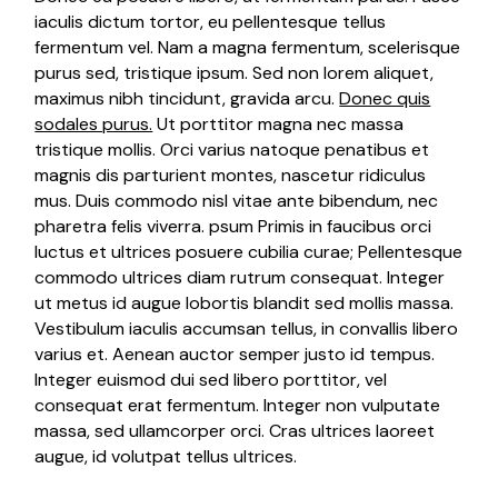
iaculis dictum tortor, eu pellentesque tellus
fermentum vel. Nam a magna fermentum, scelerisque
purus sed, tristique ipsum. Sed non lorem aliquet,
maximus nibh tincidunt, gravida arcu.
Donec quis
sodales purus.
Ut porttitor magna nec massa
tristique mollis. Orci varius natoque penatibus et
magnis dis parturient montes, nascetur ridiculus
mus. Duis commodo nisl vitae ante bibendum, nec
pharetra felis viverra. psum Primis in faucibus orci
luctus et ultrices posuere cubilia curae; Pellentesque
commodo ultrices diam rutrum consequat. Integer
ut metus id augue lobortis blandit sed mollis massa.
Vestibulum iaculis accumsan tellus, in convallis libero
varius et. Aenean auctor semper justo id tempus.
Integer euismod dui sed libero porttitor, vel
consequat erat fermentum. Integer non vulputate
massa, sed ullamcorper orci. Cras ultrices laoreet
augue, id volutpat tellus ultrices.