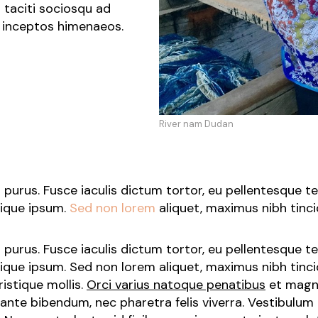
 taciti sociosqu ad
r inceptos himenaeos.
River nam Dudan
purus. Fusce iaculis dictum tortor, eu pellentesque 
tique ipsum.
Sed non lorem
aliquet, maximus nibh tinc
purus. Fusce iaculis dictum tortor, eu pellentesque 
tique ipsum. Sed non lorem aliquet, maximus nibh tinci
istique mollis.
Orci varius natoque penatibus
et magni
ante bibendum, nec pharetra felis viverra. Vestibulum 