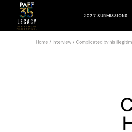
2027 SUBMISSIONS
Home
Interview
Complicated by his illegiti
C
H