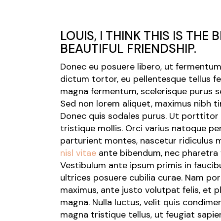
LOUIS, I THINK THIS IS THE
BEAUTIFUL FRIENDSHIP.
Donec eu posuere libero, ut fermentum 
dictum tortor, eu pellentesque tellus 
magna fermentum, scelerisque purus se
Sed non lorem aliquet, maximus nibh ti
Donec quis sodales purus. Ut porttit
tristique mollis. Orci varius natoque p
parturient montes, nascetur ridiculus 
nisl vitae
ante bibendum, nec pharetra fe
Vestibulum ante ipsum primis in faucibu
ultrices posuere cubilia curae. Nam port
maximus, ante justo volutpat felis, et pl
magna. Nulla luctus, velit quis condime
magna tristique tellus, ut feugiat sapie