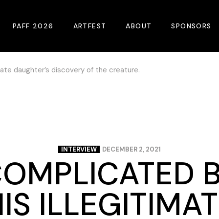
PAFF 2026
ARTFEST
ABOUT
SPONSORS
mate daughter’s discovery of the creature.
2026 Winners
About
Become A Sp
Online Film Guide
Pressroom
Become A Co
Download Film Guide
Photos
Sponsors
At A Glance
Archives
Buy Passes
Donate
INTERVIEW
DECEMBER 2, 2021
OMPLICATED 
Plan Your Visit
Blog
Venues
Contact Us
IS ILLEGITIMA
Opening Night