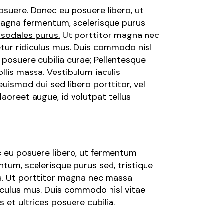
posuere. Donec eu posuere libero, ut
 magna fermentum, scelerisque purus
 sodales purus.
Ut porttitor magna nec
etur ridiculus mus. Duis commodo nisl
s posuere cubilia curae; Pellentesque
lis massa. Vestibulum iaculis
euismod dui sed libero porttitor, vel
aoreet augue, id volutpat tellus
ec eu posuere libero, ut fermentum
tum, scelerisque purus sed, tristique
us. Ut porttitor magna nec massa
diculus mus. Duis commodo nisl vitae
 et ultrices posuere cubilia.