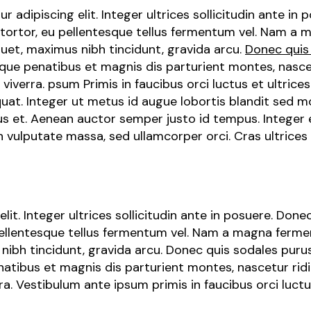
adipiscing elit. Integer ultrices sollicitudin ante in 
 tortor, eu pellentesque tellus fermentum vel. Nam a
quet, maximus nibh tincidunt, gravida arcu.
Donec quis
toque penatibus et magnis dis parturient montes, nasc
viverra. psum Primis in faucibus orci luctus et ultrice
. Integer ut metus id augue lobortis blandit sed mol
rius et. Aenean auctor semper justo id tempus. Integer 
vulputate massa, sed ullamcorper orci. Cras ultrices l
lit. Integer ultrices sollicitudin ante in posuere. Don
 pellentesque tellus fermentum vel. Nam a magna fermen
nibh tincidunt, gravida arcu. Donec quis sodales pur
enatibus et magnis dis parturient montes, nascetur ri
a. Vestibulum ante ipsum primis in faucibus orci luctus