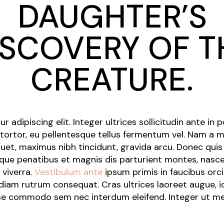
DAUGHTER’S
Closing Night
PAFF Soul Comedy Show
ISCOVERY OF T
Senior Connections
Children & Youth
CREATURE.
Studentfest
PAFF Institute
Awards Brunch
adipiscing elit. Integer ultrices sollicitudin ante in 
 tortor, eu pellentesque tellus fermentum vel. Nam a
iquet, maximus nibh tincidunt, gravida arcu. Donec qui
toque penatibus et magnis dis parturient montes, nasc
 viverra.
Vestibulum ante
ipsum primis in faucibus orci
iam rutrum consequat. Cras ultrices laoreet augue, id 
sse commodo sem nec interdum eleifend. Integer ut me