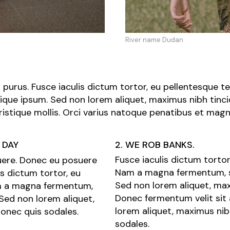
River name Dudan
purus. Fusce iaculis dictum tortor, eu pellentesque 
tique ipsum. Sed non lorem aliquet, maximus nibh tinci
istique mollis. Orci varius natoque penatibus et magni
 DAY
2. WE ROB BANKS.
Fusce iaculis dictum tortor
osuere. Donec eu posuere
Nam a magna fermentum, sc
is dictum tortor, eu
Sed non lorem aliquet, max
am a magna fermentum,
Donec fermentum velit sit
 Sed non lorem aliquet,
lorem aliquet, maximus nib
Donec quis sodales.
sodales.