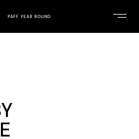
PAFF YEAR ROUND
onsor
John Singleton Short Film
Commemoration
mmunity Partner
PAFF Austin
PAFF First Look
PAFF Institute
BY
PAFF Speakers Bureau
TE